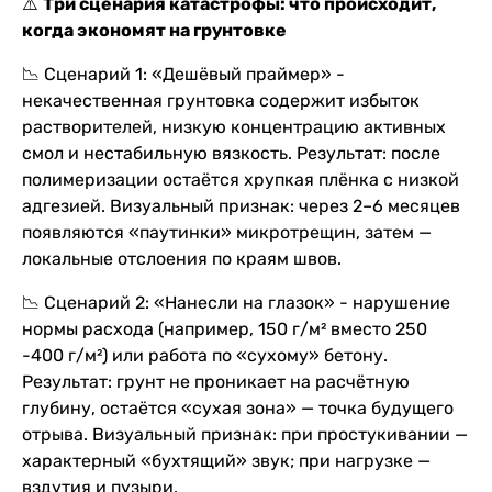
⚠️
Три сценария катастрофы: что происходит,
когда экономят на грунтовке
📉 Сценарий 1: «Дешёвый праймер» -
некачественная грунтовка содержит избыток
растворителей, низкую концентрацию активных
смол и нестабильную вязкость. Результат: после
полимеризации остаётся хрупкая плёнка с низкой
адгезией. Визуальный признак: через 2–6 месяцев
появляются «паутинки» микротрещин, затем —
локальные отслоения по краям швов.
📉 Сценарий 2: «Нанесли на глазок» - нарушение
нормы расхода (например, 150 г/м² вместо 250
-400 г/м²) или работа по «сухому» бетону.
Результат: грунт не проникает на расчётную
глубину, остаётся «сухая зона» — точка будущего
отрыва. Визуальный признак: при простукивании —
характерный «бухтящий» звук; при нагрузке —
вздутия и пузыри.