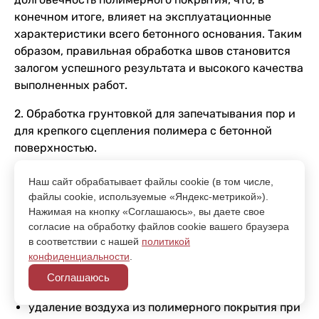
конечном итоге, влияет на эксплуатационные
характеристики всего бетонного основания. Таким
образом, правильная обработка швов становится
залогом успешного результата и высокого качества
выполненных работ.
2. Обработка грунтовкой для запечатывания пор и
для крепкого сцепления полимера с бетонной
поверхностью.
3. Нанесение полимерного слоя:
Наш сайт обрабатывает файлы cookie (в том числе,
файлы cookie, используемые «Яндекс-метрикой»).
подготовка необходимых компонентов для
Нажимая на кнопку «Соглашаюсь», вы даете свое
создания смеси;
согласие на обработку файлов cookie вашего браузера
размешивание ингредиентов специальным
в соответствии с нашей
политикой
инструментом;
конфиденциальности
.
нанесение полимера на загрунтованное
Соглашаюсь
основание;
удаление воздуха из полимерного покрытия при