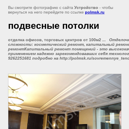
Вы смотрите фотографию с сайта
Устройство
- чтобы
вернуться на него перейдите по ссылке
polmsk.ru
подвесные потолки
отделка
офисов, торговых центров от 100м2 ...
Отделочн
сложности: косметический ремонт, капитальный ремон
ремонт
Капитальный ремонт помещений - это высокока
применением надежно зарекомендовавших себя техноло
9262251681
подробно
на http://polmsk.ru/sovremennye_ten