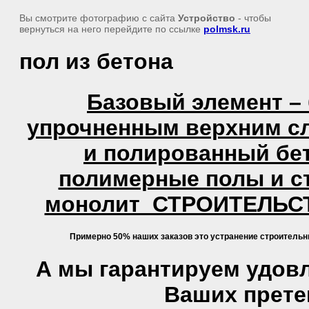
Вы смотрите фотографию с сайта
Устройство
- чтобы
вернуться на него перейдите по ссылке
polmsk.ru
пол из бетона
Базовый элемент –
упрочненным верхним сл
и полированный бе
полимерные полы и с
монолит СТРОИТЕЛЬС
Примерно 50% наших заказов это устранение строитель
А мы гарантируем удов
Ваших прете