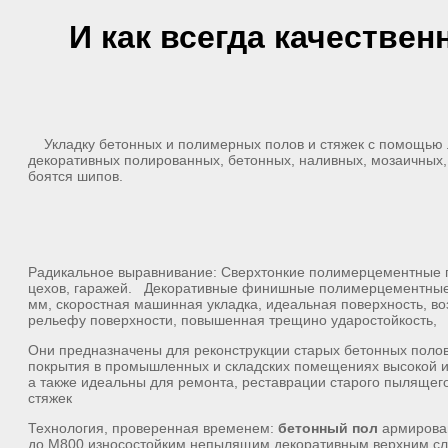
И как всегда качестве
Укладку бетонных и полимерных полов и стяжек с помощью л
декоративных полированных, бетонных, наливных, мозаичных,
боятся шипов.
Радикальное выравнивание: Сверхтонкие полимерцементные п
цехов, гаражей. Декоративные финишные полимерцементные 
мм, скоростная машинная укладка, идеальная поверхность, в
рельефу поверхности, повышенная трещино ударостойкость,
Они предназначены для реконструкции старых бетонных поло
покрытия в промышленных и складских помещениях высокой ин
а также идеальны для ремонта, реставрации старого пылящего
стяжек
Технология, проверенная временем:
бетонный
пол
армирова
до М800 износостойким непылящим декоративным верхним слое