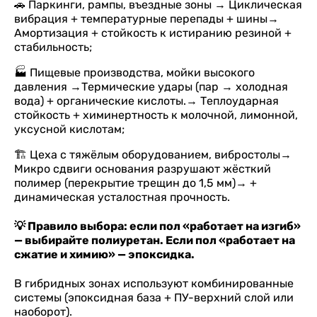
🚗 Паркинги, рампы, въездные зоны → Циклическая
вибрация + температурные перепады + шины→
Амортизация + стойкость к истиранию резиной +
стабильность;
🏭 Пищевые производства, мойки высокого
давления →Термические удары (пар → холодная
вода) + органические кислоты.→ Теплоударная
стойкость + химинертность к молочной, лимонной,
уксусной кислотам;
🏗️ Цеха с тяжёлым оборудованием, вибростолы→
Микро сдвиги основания разрушают жёсткий
полимер (перекрытие трещин до 1,5 мм)→ +
динамическая усталостная прочность.
💡 Правило выбора: если пол «работает на изгиб»
— выбирайте полиуретан. Если пол «работает на
сжатие и химию» — эпоксидка.
В гибридных зонах используют комбинированные
системы (эпоксидная база + ПУ-верхний слой или
наоборот).