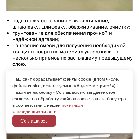
подготовку основания – выравнивание,
шпаклёвку, шлифовку, обезжиривание, очистку;
грунтование для обеспечения прочной и
надёжной адгезии;
нанесение смеси для получения необходимой
толщины покрытия материал укладывают в
несколько приёмов по застывшему предыдущему
слою.
Неспециалисту укладка
наливных полимерных
Наш сайт обрабатывает файлы cookie (в том числе,
полов
может показаться простой, но у этой
файлы cookie, используемые «Яндекс-метрикой»).
процедуры имеется много профессиональных
Нажимая на кнопку «Соглашаюсь», вы даете свое
секретов. Кроме того, обязательно соблюдение
согласие на обработку файлов cookie вашего браузера
всех требований технологии, таких как
в соответствии с нашей
политикой
температурный режим, влажность воздуха и
конфиденциальности
.
прочее. Любая небрежность, ошибка или
отклонение от правил приведёт к значительному
Соглашаюсь
ухудшению характеристик готового покрытия.