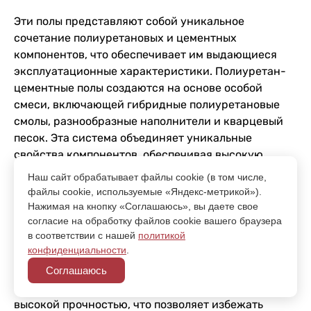
Эти полы представляют собой уникальное
сочетание полиуретановых и цементных
компонентов, что обеспечивает им выдающиеся
эксплуатационные характеристики. Полиуретан-
цементные полы создаются на основе особой
смеси, включающей гибридные полиуретановые
смолы, разнообразные наполнители и кварцевый
песок. Эта система объединяет уникальные
свойства компонентов, обеспечивая высокую
прочность и долговечность покрытия. Одной из
Наш сайт обрабатывает файлы cookie (в том числе,
ключевых причин выбора полиуретанцементных
файлы cookie, используемые «Яндекс-метрикой»).
полов является их способность выдерживать
Нажимая на кнопку «Соглашаюсь», вы даете свое
интенсивные нагрузки. Это особенно актуально
согласие на обработку файлов cookie вашего браузера
в соответствии с нашей
политикой
для производственных помещений, складов и
конфиденциальности
.
логистических центров, где перемещение
Соглашаюсь
тяжелого оборудования и грузов происходит
ежедневно. Данная система пола обладает
высокой прочностью, что позволяет избежать