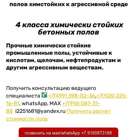
полов химстойких к агрессивной среде
4 класса химически стойких
бетонных полов
Прочные химически стойкие
промышленные полы, устойчивые к
кислотам, щелочам, нефтепродуктам и
другим агрессивным веществам.
Получить консультацию ведущего
специалиста
+7(499) 398-02-36
,
+7(926) 225-
16-81
, whatsApp, МАХ
+7(916) 087-31-
88
i2251681@yandex.ru
Получить расчет
стоимости пола